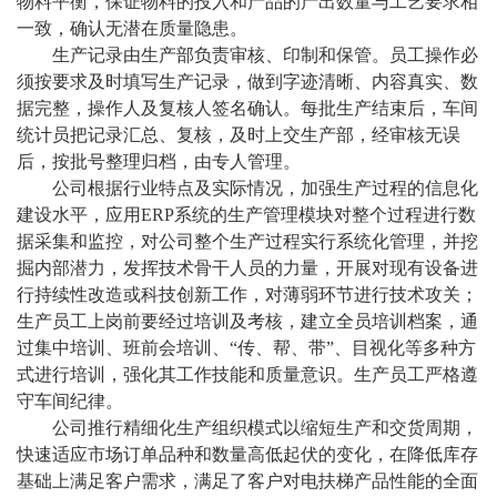
物料平衡，保证物料的投入和产品的产出数量与工艺要求相
一致，确认无潜在质量隐患。
生产记录由生产部负责审核、印制和保管。员工操作必
须按要求及时填写生产记录，做到字迹清晰、内容真实、数
据完整，操作人及复核人签名确认。每批生产结束后，车间
统计员把记录汇总、复核，及时上交生产部，经审核无误
后，按批号整理归档，由专人管理。
公司根据行业特点及实际情况，加强生产过程的信息化
建设水平，应用
ERP
系统的生产管理模块对整个过程进行数
据采集和监控，对公司整个生产过程实行系统化管理，并挖
掘内部潜力，发挥技术骨干人员的力量，开展对现有设备进
行持续性改造或科技创新工作，对薄弱环节进行技术攻关；
生产员工上岗前要经过培训及考核，建立全员培训档案，通
过集中培训、班前会培训、
“传、帮、带”、目视化等多种方
式进行培训，强化其工作技能和质量意识。生产员工严格遵
守车间纪律。
公司推行精细化生产组织模式以缩短生产和交货周期，
快速适应市场订单品种和数量高低起伏的变化，在降低库存
基础上满足客户需求，满足了客户对电扶梯产品性能的全面