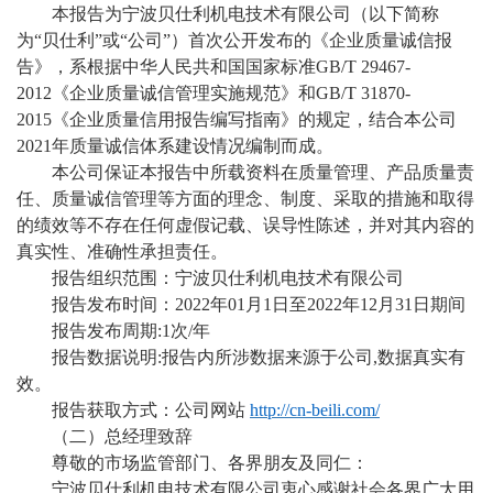
本报告为宁波贝仕利机电技术有限公司（以下简称
为
“贝仕利”或“公司”）首次公开发布的《企业质量诚信报
告》，系根据中华人民共和国国家标准
GB/T 29467-
2012
《企业质量诚信管理实施规范》和
GB/T 31870-
2015《企业质量信用报告编写指南》的规定，结合本公司
2021
年质量诚信体系建设情况编制而成。
本公司保证本报告中所载资料在质量管理、产品质量责
任、质量诚信管理等方面的理念、制度、采取的措施和取得
的绩效等不存在任何虚假记载、误导性陈述，并对其内容的
真实性、准确性承担责任。
报告组织范围：宁波贝仕利机电技术有限公司
报告发布时间：
202
2
年
0
1
月
1
日至
202
2
年
12
月
3
1日期间
报告发布周期
:1次/年
报告数据说明
:报告内所涉数据来源于公司,数据真实有
效。
报告获取方式：公司网站
http://cn-beili.com/
（二）总经理致辞
尊敬的
市场监管
部门、各界朋友及同仁：
宁波贝仕利机电技术有限公司
衷心感谢社会各界广大用