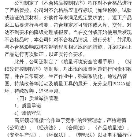
公司制定了《不合格品控制程序》程序对不合格品进行
了严格管控。公司对不合格品应进行标识（如经检验、试验
或验证的原材料、外购件等未满足规定要求的）。返工产品
返工后要进行再检测，符合规定才可转序或入库、交付。对
达不到要求的降级处理或报废。当在交付或开始使用后发现
不合格品时，本公司针对不合格品情况，进行分析，并采取
与不合格影响或潜在影响程度相适应的的措施，并采取纠正
产品进行再次验证，以证实符合要求。
此外，公司还制定了《质量环境安全管理手册》、《持
续改进控制程序》等制度，对出现的质量问题进行问责和教
育，并在日常研发、生产作业中，强调系统化，通过品管
圈、持续改善等活动及质量工具的展开，充分应用
PDCA循
环，持续改善，追求卓越。
（四）质量诚信管理
1、质量承诺
a）诚信守法
高层领导遵循
“
合作重于竞争
”的
经营
理念，严格遵循
《公司法》、《经济法》、《合同法》、《产品质量法》、
《安全生产法》、《环保法》、《劳动法》以及
电主轴
行业