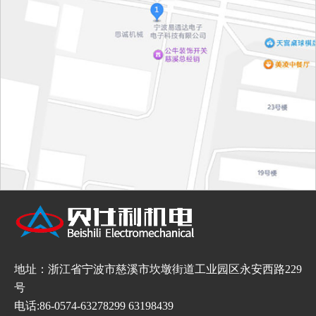
地址：浙江省宁波市慈溪市坎墩街道工业园区永安西路229
号
电话:86-0574-63278299 63198439