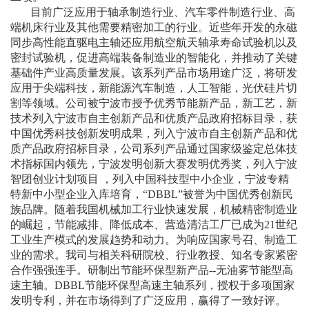
目前广泛应用于轴承制造行业、汽车零件制造行业、高
端机床行业及其他需要精密加工的行业。近些年开发的永磁
同步高性能直驱电主轴还应用航空航天轴承寿命试验机以及
密封试验机，促进高端装备制造业的智能化，并推动了关键
基础件产业高质量发展。该系列产品市场用途广泛，将研发
应用于尖端科技，新能源汽车制造，人工智能，光伏硅片切
割等领域。公司被宁波市授予优秀节能新产品，新工艺，新
技术列入宁波市自主创新产品和优质产品政府招标目录，获
中国优秀科技创新发明成果，列入宁波市自主创新产品和优
质产品政府招标目录，公司系列产品通过国家级鉴定总体技
术指标国内领先，宁波发明创新大赛发明优秀奖，列入宁波
智团创业计划项目
，列入中国科技型中小企业，宁波专精
特新中小型企业入库培育，
“DBBL”被誉为中国优秀创新民
族品牌。随着我国机械加工行业快速发展，机械精密制造业
的崛起，节能减排、降低成本、营造清洁工厂已成为21世纪
工业生产模式的发展趋势和动力。为响应国家号召、制造工
业的需求。我司与相关科研院校、行业教授、知名专家紧密
合作强强连手。研制出节能环保型新产品--无油雾节能型高
速主轴。DBBL节能环保型高速主轴系列，授权于多项国家
发明专利，并在市场得到了广泛应用，赢得了一致好评。