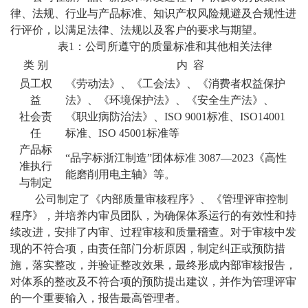
律、法规、行业与产品标准、知识产权风险规避及合规性进
行评价，以满足法律、法规以及客户的要求与期望。
表
1：公司所遵守的质量标准和其他相关法律
类
别
内
容
员工权
《劳动法》、《工会法》、《消费者权益保护
益
法》、《环境保护法》、《安全生产法》、
社会责
《职业病防治法》、
ISO 9001
标准
、
ISO14001
任
标准、ISO 45001标准等
产品标
“品字标浙江制造”团体标准
3087
—202
3
《高性
准执行
能磨削用电主轴》等。
与制定
公司制定了《内部质量审核程序》、《管理评审控制
程序》，并培养内审员团队，为确保体系运行的有效性和持
续改进，安排了内审、过程审核和质量稽查。对于审核中发
现的不符合项，由责任部门分析原因，制定纠正或预防措
施，落实整改，并验证整改效果，最终形成内部审核报告，
对体系的整改及不符合项的预防提出建议，并作为管理评审
的一个重要输入，报告最高管理者。