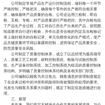
公司制定常规产品生产运行控制流程，做到每一个环节
严格控制，严格把关，确保每个零件的生产都符合相关要
求，确保最终产品质量的合格。公司还运用三检制，即自
检、
互检、专检，
对产品质量进行严格把控。其中自检包括
了
产品
生产全过程
，员工对自己所生产出来的产品，按照图
纸
或
要求自行进行检验，并作出是否合格的判定且在
检验记
录
上做好相关的自检记录。单元化模块化的生产模式，使
产
品
关键质量环节得以暴露和控制，进而保证
产品
质量安全
，
防范质量安全风险
。
公司制定了质量控制体系，成立了以总经理为最高领导
人，质量工艺工程师，材料控制系统、检验与试验控制系
统、生产设备控制系统、加工控制系统为组员的质量控制体
系结构。并明确了质量控制体系结构及各相关部门职责。
公司编制以顾客为关注焦点、顾客满意的管理制度规定
了在业务过程中的冲突和风险得到有效预防和处理的要求。
当发生与顾客关系重大问题时，规定了制定应急措施进行处
理。
三、展望
多年来，我们坚定不移地走合作共赢的发展道路，与众