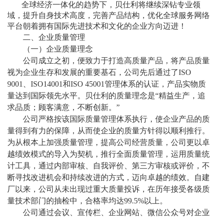
全球经济一体化的趋势下，贝仕利将继续深钻专业领
域，提升自身技术高度，完善产品结构，优化全球服务网络
平台朝着拥有国际先进技术和文化的企业方向迈进！
二、企业质量管理
（一）企业质量理念
公司成立之初，便致力于打造高质量产品，将产品质量
视为企业生存和发展的重要基石，
公司
先后通过了
ISO
9001
、
ISO14001
和
ISO 45001
管理体系的认证，产品实物质
量达到国际领先水平。贝仕利的质量理念是
“精益生产，追
求品质；顾客满意，不断创新。”
公司
严格按该国际质量管理体系执行，使企业产品的质
量得到有力的保障，从而使企业的质量方针得以顺利推行。
为从根本上加强质量管理，提高公司经营质量，公司更以卓
越绩效模式的导入为契机，推行全面质量管理，运用质量统
计工具，通过内部审核、自我评价、第三方审核或评价，不
断寻找改进机会和持续改进的方式，迈向卓越的绩效。
自建
厂以来，公司从未出现过重大质量投诉，在历年接受各级质
量技术部门的抽检中，合格率均达
99.5
%
以上
。
公司通过会议、宣传栏、企业网站、微信公众号对企业