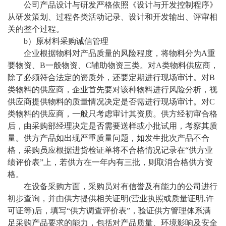
公司产品设计与研发严格依照《设计与开发控制程序》
从研发策划、过程各类活动记录、设计和开发输出、评审相
关的整个过程。
b）原材料采购诚信管理
企业根据物料对产品质量的风险程度，将物料分为
A重
要物资、B
一般物资
、
C
辅助物资
三类。对
A类物料供应商，
除了必须符合法定的资质外，还要定期进行现场审计。对B
类物料的供应商，企业首先要对该种物料进行风险分析，视
供应商提供物料的质量情况决定是否需进行现场审计。对C
类物料的供应商，一般只考虑审计其资质。供方经初审合格
后，由采购部经理决定是否需要送样或小批试用，考察其质
量。供方产品如出现严重质量问题，如发生批次产品不合
格，采购员应根据进货检证单将不合格情况记录在“供方业
绩评价表”上，若供方在一年内有三批，则取消合格供方资
格。
在设备采购方面，采购员对有信誉及有能力的公司进行
初步查询，并由供方提供相关证明
(营业执照或质量证明,许
可证等)后，填写“供方调查评价表”，验证供方管理体系满
足采购产品要求的能力，包括对产品质量、环境影响及安全