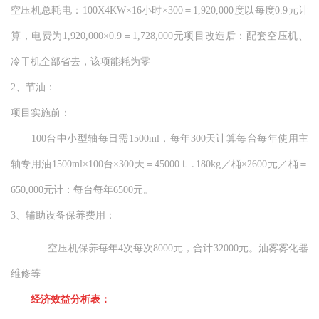
空压机总耗电：100X4KW×16小时×300＝1,920,000度以每度0.9元计
算，电费为1,920,000×0.9＝1,728,000元项目改造后：配套空压机、
冷干机全部省去，该项能耗为零
2、节油：
项目实施前：
100台中小型轴每日需1500ml，每年300天计算每台每年使用主
轴专用油1500ml×100台×300天＝45000Ｌ÷180kg／桶×2600元／桶＝
650,000元计：每台每年6500元。
3、辅助设备保养费用：
空压机保养每年4次每次8000元，合计32000元。油雾雾化器
维修等
经济效益分析表：